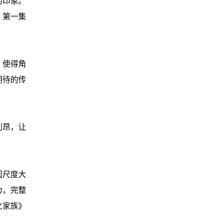
的印象。
。第一集
，使得角
期待的传
利昂，让
因尺度大
为，完整
之家族》