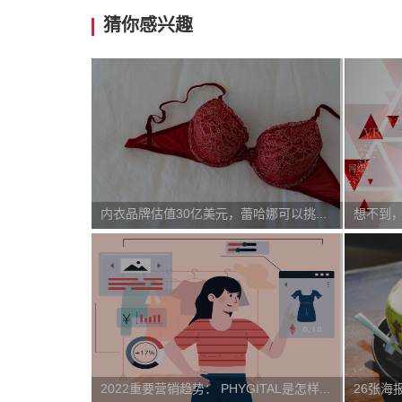
猜你感兴趣
内衣品牌估值30亿美元，蕾哈娜可以挑战维密吗？
想不到
2022重要营销趋势： PHYGITAL是怎样的世界？丨大V说
26张海