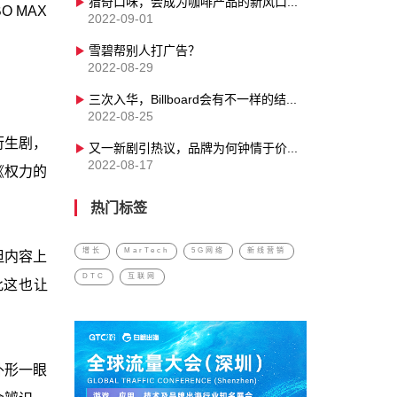
猎奇口味，会成为咖啡产品的新风口吗？
 MAX
2022-09-01
雪碧帮别人打广告？
2022-08-29
三次入华，Billboard会有不一样的结局吗？
2022-08-25
衍生剧，
又一新剧引热议，品牌为何钟情于价值观感染营销
2022-08-17
《权力的
热门标签
增长
MarTech
5G网络
新线营销
但内容上
DTC
互联网
此这也让
外形一眼