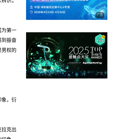
众辨识。
广告
成为第一
感到振奋
是男权的
广告
印象，衍
。
克拉克出