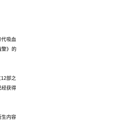
初代吸血
战警》的
12部之
已经获得
衍生内容