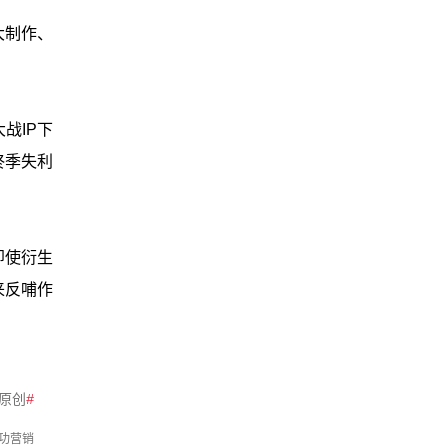
大制作、
战IP下
终季失利
即使衍生
来反哺作
原创
#
功营销