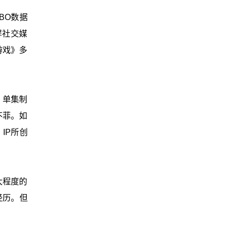
BO数据
屏社交媒
游戏》多
》单集制
不菲。如
IP所创
大程度的
经历。但