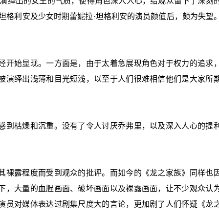
所演绎出的女王的气质，使得角色深入人心，给观众留下了深刻
坦格利安及少女时期蕾妮拉·坦格利安的演员颜值后，颇为失望
经开始显现。一方面是，由于太着急展现角色对于权力的追求
被演绎出浅薄和目光短浅，以至于人们很难相信他们是大家所
感到枯燥和沉重。没有了令人讨厌乔弗里，以及深入人心的提
。
其裸露程度而受到观众的批评。而如今的《龙之家族》同样也
下，大量的血腥画面、破坏画面以及裸露画面，让不少观众认
演员对媒体表达过剧集尺度大的言论，更加剧了人们怀疑《龙