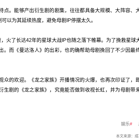
特点。能够产出衍生剧的剧集，往往都具备大规模、大阵容、
可以为其延续热度，避免母剧IP停摆太久。
束，火了长达42年的星球大战IP也随之落下帷幕。为了挽救星球大
出。而《曼达洛人》的出彩，也的确帮助母剧挽回了不少因最
观众的欢迎。《龙之家族》开播情况的火爆，也再次印证了，
衍生剧的《龙之家族》，究竟能否做到收视长虹，并为母剧带
娱乐
#
本文来源：
成