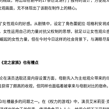
的精致，将出现在剧中的17条巨龙进行了独特的设计，方便观
壮观画面，无不体现出了该剧在制作上的精心。
了女性观众的好感。从剧情中，设定了角色蕾妮拉·坦格利安将
，女性运用自己的力量对抗父权制的思想，就足以让女性观众
了崛起的女性力量，但在今时今日这样的社会背景下，与满眼尽
《龙之家族》也有槽点
论在演员选取还是内容设置方面，母剧先入为主给观众带来的
且获得了颇高的收视，但同样也面临着被拿来与母剧对比的宿命
众吐槽最多的问题之一。在《权力的游戏》中，演员艾米莉亚·