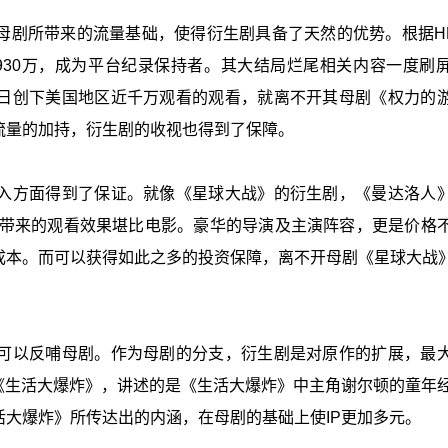
母剧所带来的流量基础，使得衍生剧具备了天然的优势。根据H
930万，成为平台纪录保持者。其大结局烂尾相关内容一度刷
日创下美国地区近千万观看的观看，就离不开其母剧《权力的
流量的加持，衍生剧的收视也得到了保障。
入方面得到了保证。就像《星球大战》的衍生剧，《曼达洛人
所带来的观看效果堪比电影。豪华的导演及主演阵容，更是价格
本。而可以获得如此之多的投资保障，离不开母剧《星球大战》
可以反哺母剧。作为母剧的分支，衍生剧是对原作的扩展，最
《生活大爆炸》，讲述的是《生活大爆炸》中主角谢尔顿的童年
大爆炸》所传达出的内涵，在母剧的基础上使IP更加多元。