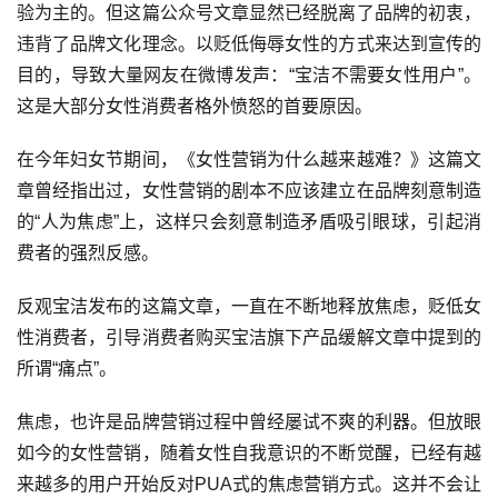
验为主的。但这篇公众号文章显然已经脱离了品牌的初衷，
违背了品牌文化理念。以贬低侮辱女性的方式来达到宣传的
目的，导致大量网友在微博发声：“宝洁不需要女性用户”。
这是大部分女性消费者格外愤怒的首要原因。
在今年妇女节期间，
《女性营销为什么越来越难？》
这篇文
章曾经指出过，女性营销的剧本不应该建立在品牌刻意制造
的“人为焦虑”上，这样只会刻意制造矛盾吸引眼球，引起消
费者的强烈反感。
反观宝洁发布的这篇文章，一直在不断地释放焦虑，贬低女
性消费者，引导消费者购买宝洁旗下产品缓解文章中提到的
所谓“痛点”。
焦虑，也许是品牌营销过程中曾经屡试不爽的利器。但放眼
如今的女性营销，随着女性自我意识的不断觉醒，已经有越
来越多的用户开始反对PUA式的焦虑营销方式。这并不会让