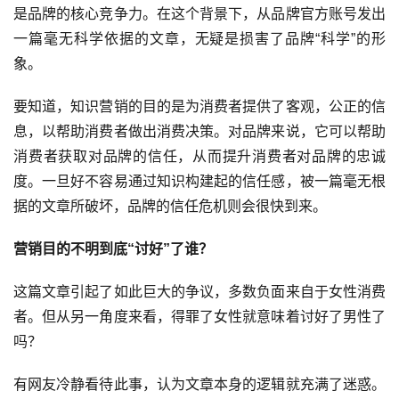
是品牌的核心竞争力。在这个背景下，从品牌官方账号发出
一篇毫无科学依据的文章，无疑是损害了品牌“科学”的形
象。
要知道，知识营销的目的是为消费者提供了客观，公正的信
息，以帮助消费者做出消费决策。对品牌来说，它可以帮助
消费者获取对品牌的信任，从而提升消费者对品牌的忠诚
度。一旦好不容易通过知识构建起的信任感，被一篇毫无根
据的文章所破坏，品牌的信任危机则会很快到来。
营销目的不明到底“讨好”了谁？
这篇文章引起了如此巨大的争议，多数负面来自于女性消费
者。但从另一角度来看，得罪了女性就意味着讨好了男性了
吗？
有网友冷静看待此事，认为文章本身的逻辑就充满了迷惑。