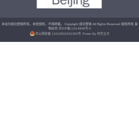
本站归成功营销所有。未经授权，不得转载。 Copyright 成功营销 All Rights Reserved 版权所有 复
制必究
京ICP备11014849号-5
京公网安备 11010502031393号
Power By 时空立方