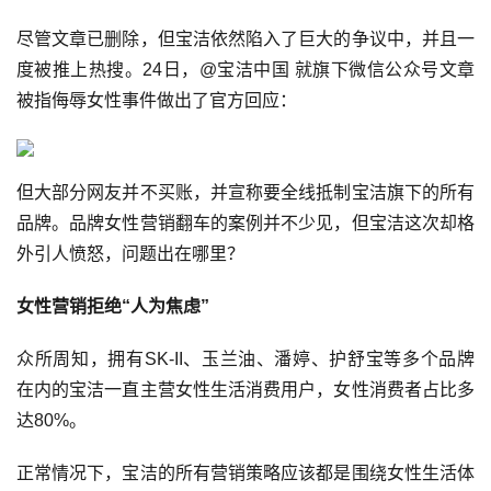
尽管文章已删除，但宝洁依然陷入了巨大的争议中，并且一
度被推上热搜。24日，@宝洁中国 就旗下微信公众号文章
被指侮辱女性事件做出了官方回应：
但大部分网友并不买账，并宣称要全线抵制宝洁旗下的所有
品牌。品牌女性营销翻车的案例并不少见，但宝洁这次却格
外引人愤怒，问题出在哪里？
女性营销拒绝“人为焦虑”
众所周知，拥有SK-II、玉兰油、潘婷、护舒宝等多个品牌
在内的宝洁一直主营女性生活消费用户，女性消费者占比多
达80%。
正常情况下，宝洁的所有营销策略应该都是围绕女性生活体