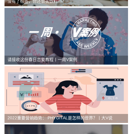
没有了标签，你还会买饮料吗？
请接收这份春日恋爱教程丨一周V案例
2022重要营销趋势： PHYGITAL是怎样的世界？丨大V说