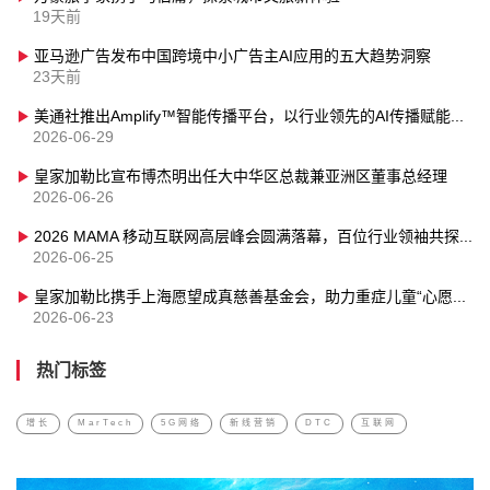
19天前
亚马逊广告发布中国跨境中小广告主AI应用的五大趋势洞察
23天前
美通社推出Amplify™智能传播平台，以行业领先的AI传播赋能力强势登陆亚太
2026-06-29
皇家加勒比宣布博杰明出任大中华区总裁兼亚洲区董事总经理
2026-06-26
2026 MAMA 移动互联网高层峰会圆满落幕，百位行业领袖共探 AI 落地时代的增长新范式
2026-06-25
皇家加勒比携手上海愿望成真慈善基金会，助力重症儿童“心愿启航”
2026-06-23
热门标签
增长
MarTech
5G网络
新线营销
DTC
互联网