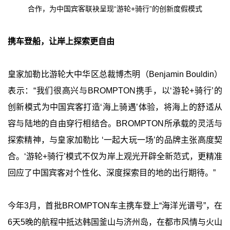
合作，为中国宾客联袂呈现“游轮+骑行”的创新度假模式
携车登船，让岸上探索更自由
皇家加勒比游轮大中华区总裁博杰明（Benjamin Bouldin）
表示：“我们很高兴与BROMPTON携手，以‘游轮+骑行’的
创新模式为中国宾客打造‘海上骑遇’体验，将海上的舒适从
容与陆地的自由穿行相结合。BROMPTON所承载的灵活与
探索精神，与皇家加勒比 ‘一起大玩一场’的品牌主张高度契
合。‘游轮+骑行’模式不仅为岸上观光开辟全新范式，更精准
回应了中国宾客对个性化、深度探索目的地的出行期待。”
今年3月，首批BROMPTON车主携车登上“海洋光谱号”，在
6天5晚的航程中抵达韩国釜山与济州岛，在都市风情与火山