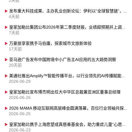
2天前
发布重大科技成果、主办乳业创新论坛：伊利以“全球智慧链”，助力“世界乳都”成为创新之巅
4天前
皇家加勒比集团公布2026年第二季度财报，业绩超预期并上调全年业绩指引
7天前
万豪旅享家携手马伯庸，探索城市文旅新体验
17天前
亚马逊广告发布中国跨境中小广告主AI应用的五大趋势洞察
20天前
美通社推出Amplify™智能传播平台，以行业领先的AI传播赋能力强势登陆亚太
2026-06-29
皇家加勒比宣布博杰明出任大中华区总裁兼亚洲区董事总经理
2026-06-26
2026 MAMA 移动互联网高层峰会圆满落幕，百位行业领袖共探 AI 落地时代的增长新范式
2026-06-25
皇家加勒比携手上海愿望成真慈善基金会，助力重症儿童“心愿启航”
2026-06-23