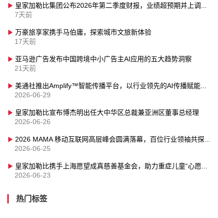
皇家加勒比集团公布2026年第二季度财报，业绩超预期并上调全年业绩指引
7天前
万豪旅享家携手马伯庸，探索城市文旅新体验
17天前
亚马逊广告发布中国跨境中小广告主AI应用的五大趋势洞察
21天前
美通社推出Amplify™智能传播平台，以行业领先的AI传播赋能力强势登陆亚太
2026-06-29
皇家加勒比宣布博杰明出任大中华区总裁兼亚洲区董事总经理
2026-06-26
2026 MAMA 移动互联网高层峰会圆满落幕，百位行业领袖共探 AI 落地时代的增长新范式
2026-06-25
皇家加勒比携手上海愿望成真慈善基金会，助力重症儿童“心愿启航”
2026-06-23
热门标签