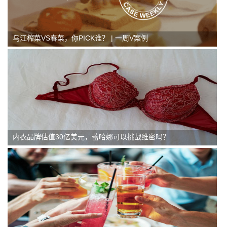
乌江榨菜VS春菜，你PICK谁？ | 一周V案例
内衣品牌估值30亿美元，蕾哈娜可以挑战维密吗？