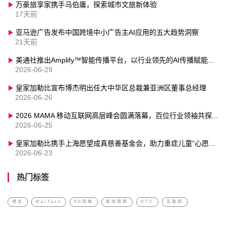
万豪旅享家携手马伯庸，探索城市文旅新体验
17天前
亚马逊广告发布中国跨境中小广告主AI应用的五大趋势洞察
21天前
美通社推出Amplify™智能传播平台，以行业领先的AI传播赋能力强势登陆亚太
2026-06-29
皇家加勒比宣布博杰明出任大中华区总裁兼亚洲区董事总经理
2026-06-26
2026 MAMA 移动互联网高层峰会圆满落幕，百位行业领袖共探 AI 落地时代的增长新范式
2026-06-25
皇家加勒比携手上海愿望成真慈善基金会，助力重症儿童“心愿启航”
2026-06-23
热门标签
增长
MarTech
5G网络
新线营销
DTC
互联网