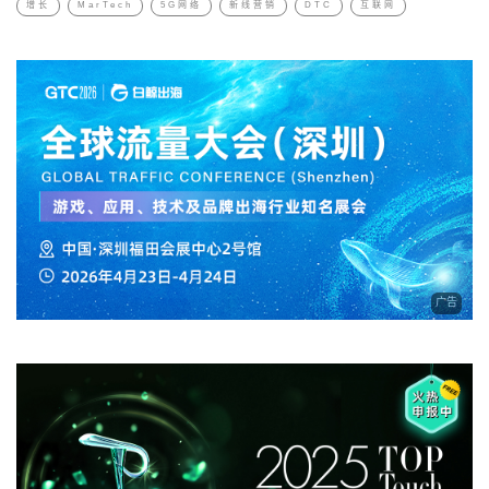
增长
MarTech
5G网络
新线营销
DTC
互联网
广告